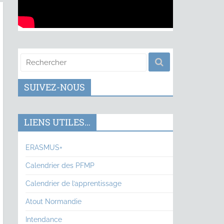
SUIVEZ-NOUS
LIENS UTILES…
ERASMUS+
Calendrier des PFMP
Calendrier de l’apprentissage
Atout Normandie
Intendance