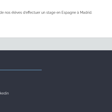
e nos élèves d’effectuer un stage en Espagne à Madrid.
kedin