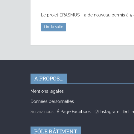
Le projet ERASMUS + a de nouveau permis à 5 d
Lire la suite
A PROPOS…
Mentions légales
Données personnelles
Suivez nous :
Page Facebook
-
Instagram
-
Lin
PÔLE BÂTIMENT