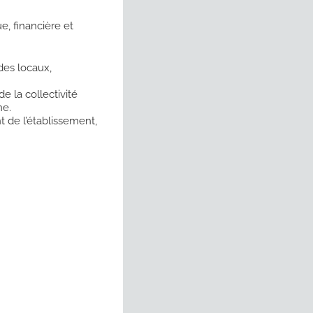
e, financière et
des locaux,
e la collectivité
ne.
 de l’établissement,