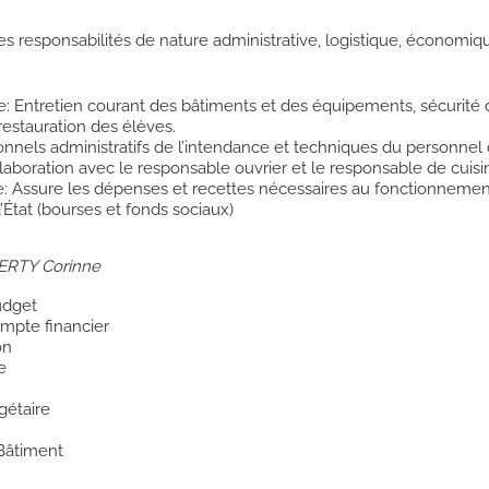
s responsabilités de nature administrative, logistique, économiqu
e: Entretien courant des bâtiments et des équipements, sécurité 
estauration des élèves.
nnels administratifs de l’intendance et techniques du personnel d
ollaboration avec le responsable ouvrier et le responsable de cuisi
e: Assure les dépenses et recettes nécessaires au fonctionnement
d’État (bourses et fonds sociaux)
RTY Corinne
udget
ompte financier
on
e
gétaire
Bâtiment