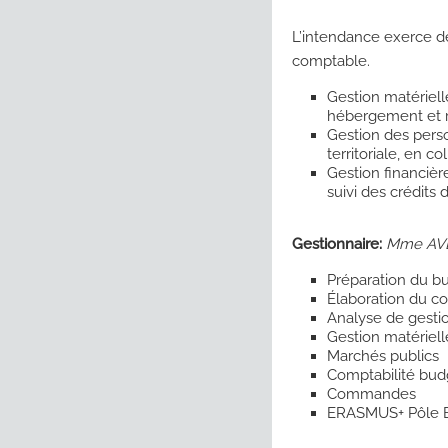
L’intendance exerce de
comptable.
Gestion matériell
hébergement et r
Gestion des perso
territoriale, en c
Gestion financièr
suivi des crédits 
Gestionnaire:
Mme AVE
Préparation du b
Élaboration du c
Analyse de gesti
Gestion matériell
Marchés publics
Comptabilité bud
Commandes
ERASMUS+ Pôle 