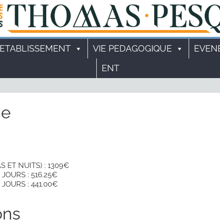
'ETABLISSEMENT
VIE PEDAGOGIQUE
EVEN
ENT
ce
 ET NUITS) : 1309€
JOURS : 516.25€
JOURS : 441.00€
ons