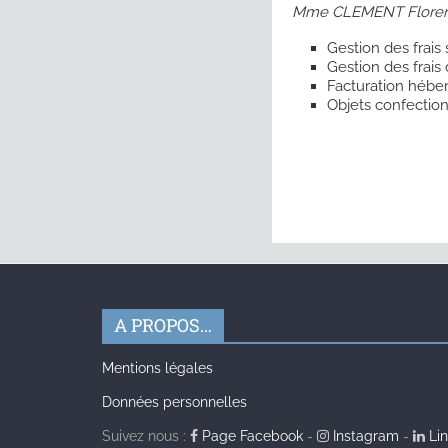
Mme CLEMENT Flore
Gestion des frais
Gestion des frai
Facturation hébe
Objets confectio
A PROPOS…
Mentions légales
Données personnelles
Suivez nous :
Page Facebook
-
Instagram
-
Lin