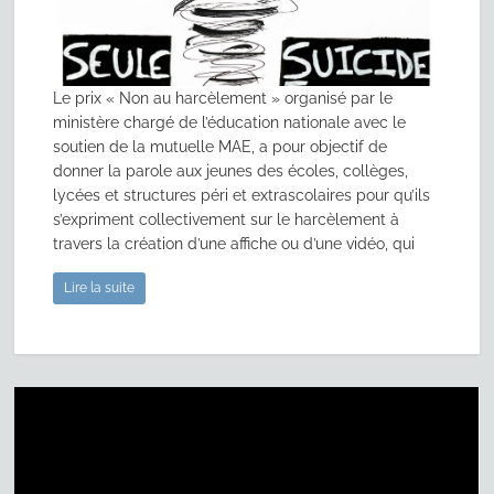
Le prix « Non au harcèlement » organisé par le
ministère chargé de l’éducation nationale avec le
soutien de la mutuelle MAE, a pour objectif de
donner la parole aux jeunes des écoles, collèges,
lycées et structures péri et extrascolaires pour qu’ils
s’expriment collectivement sur le harcèlement à
travers la création d’une affiche ou d’une vidéo, qui
Lire la suite