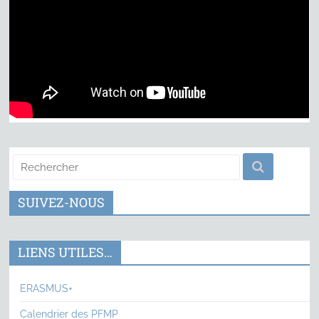
SUIVEZ-NOUS
LIENS UTILES…
ERASMUS+
Calendrier des PFMP