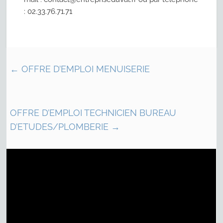
: 02.33.76.71.71
←
OFFRE D’EMPLOI MENUISERIE
OFFRE D’EMPLOI TECHNICIEN BUREAU
D’ETUDES/PLOMBERIE
→