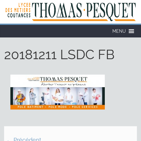
MENU
20181211 LSDC FB
← Précédent