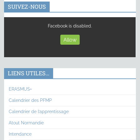
SUIVEZ-NOUS
Facebook is disabled.
Allow
LIENS UTILES…
ERASMUS+
Calendrier des PFMP
Calendrier de l’apprentissage
Atout Normandie
Intendance