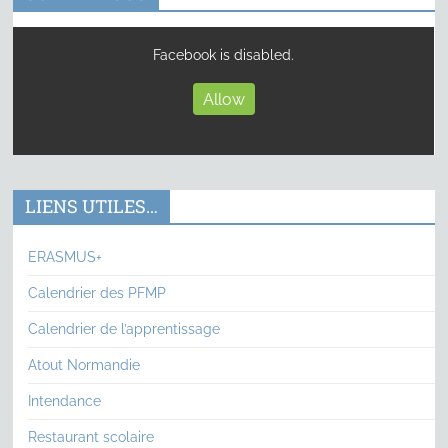
Facebook is disabled.
Allow
LIENS UTILES…
ERASMUS+
Calendrier des PFMP
Calendrier de l’apprentissage
Atout Normandie
Intendance
Restaurant scolaire