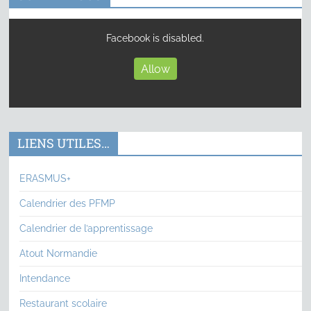
Facebook is disabled.
Allow
LIENS UTILES…
ERASMUS+
Calendrier des PFMP
Calendrier de l’apprentissage
Atout Normandie
Intendance
Restaurant scolaire