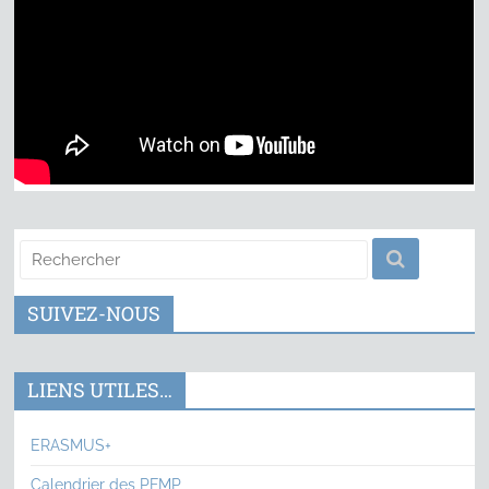
SUIVEZ-NOUS
LIENS UTILES…
ERASMUS+
Calendrier des PFMP