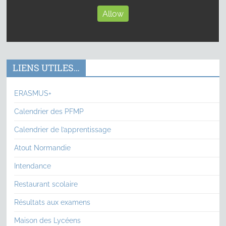
Allow
LIENS UTILES…
ERASMUS+
Calendrier des PFMP
Calendrier de l’apprentissage
Atout Normandie
Intendance
Restaurant scolaire
Résultats aux examens
Maison des Lycéens