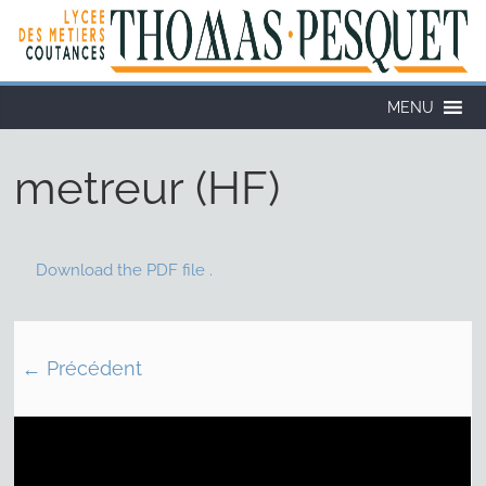
Cookies management panel
MENU
metreur (HF)
Download the PDF file .
← Précédent