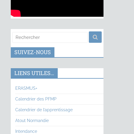
SUIVEZ-NOUS
LIENS UTILES…
ERASMUS+
Calendrier des PFMP
Calendrier de l’apprentissage
Atout Normandie
Intendance