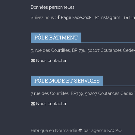
Données personnelles
Suivez nous :
Page Facebook
-
Instagram
-
Lin
PÔLE BÂTIMENT
5, rue des Courtilles, BP 738, 50207 Coutances Cedex 
Nous contacter
PÔLE MODE ET SERVICES
7 rue des Courtilles, BP739, 50207 Coutances Cedex Té
Nous contacter
Fabriqué en Normandie
par
agence KACAO
.