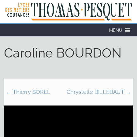
MENU
Caroline BOURDON
←
Thierry SOREL
Chrystelle BILLEBAUT
→