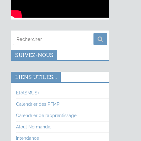
SUIVEZ-NOUS
LIENS UTILES…
ERASMUS+
Calendrier des PFMP
Calendrier de l’apprentissage
Atout Normandie
Intendance