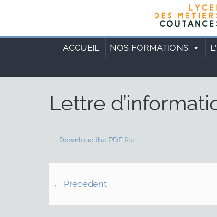
ACCUEIL
NOS FORMATIONS
L
Lettre d’informati
Download the PDF file .
← Précédent