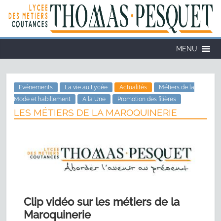
Cookies management panel
MENU
Evénements
La vie au Lycée
Actualités
Métiers de la
Mode et habillement
A la Une
Promotion des filières
LES MÉTIERS DE LA MAROQUINERIE
Clip vidéo sur les métiers de la
Maroquinerie