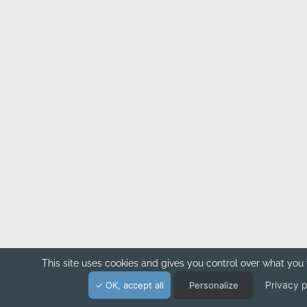
This site uses cookies and gives you control over what you 
Privacy p
OK, accept all
Personalize