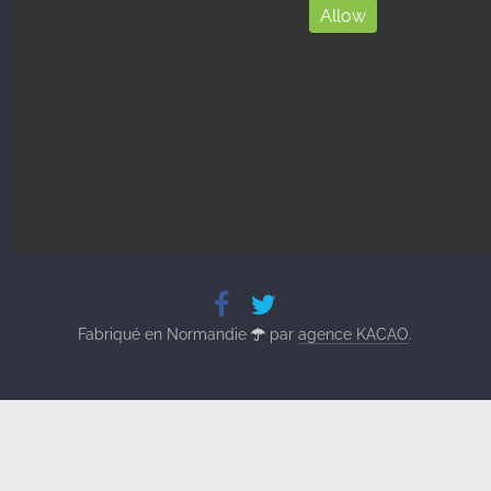
Allow
Fabriqué en Normandie
par
agence KACAO
.