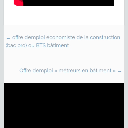
←
offre d’emploi économiste de la construction
(bac pro) ou BTS bâtiment
Offre d’emploi « métreurs en bâtiment »
→