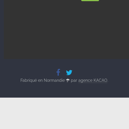
Fabriqué en Normandie
par
agence KACAO
.