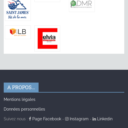
A PROPOS…
Mentions légales
Données personnelles
Suivez nous :
Page Facebook
-
Instagram
-
Linkedin