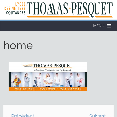
MENU
home
← Précédent
Suivant →