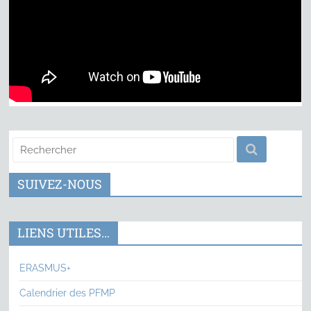
SUIVEZ-NOUS
LIENS UTILES…
ERASMUS+
Calendrier des PFMP