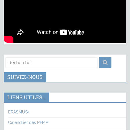
SUIVEZ-NOUS
LIENS UTILES…
ERASMUS+
Calendrier des PFMP