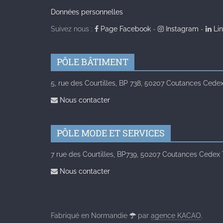
Données personnelles
Suivez nous :
Page Facebook
-
Instagram
-
Lin
PÔLE BÂTIMENT
5, rue des Courtilles, BP 738, 50207 Coutances Cedex 
Nous contacter
PÔLE MODE ET SERVICES
7 rue des Courtilles, BP739, 50207 Coutances Cedex Té
Nous contacter
Fabriqué en Normandie
par
agence KACAO
.