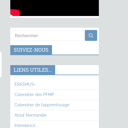
SUIVEZ-NOUS
LIENS UTILES…
ERASMUS+
Calendrier des PFMP
Calendrier de l’apprentissage
Atout Normandie
Intendance