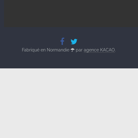
Fabriqué en Normandie
par
agence KACAO
.