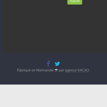
Allow
Fabriqué en Normandie
par
agence KACAO
.