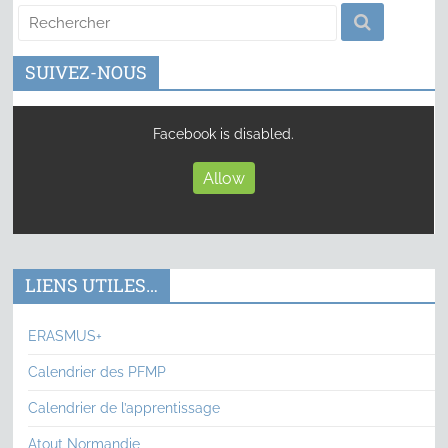
SUIVEZ-NOUS
Facebook is disabled.
Allow
LIENS UTILES…
ERASMUS+
Calendrier des PFMP
Calendrier de l’apprentissage
Atout Normandie