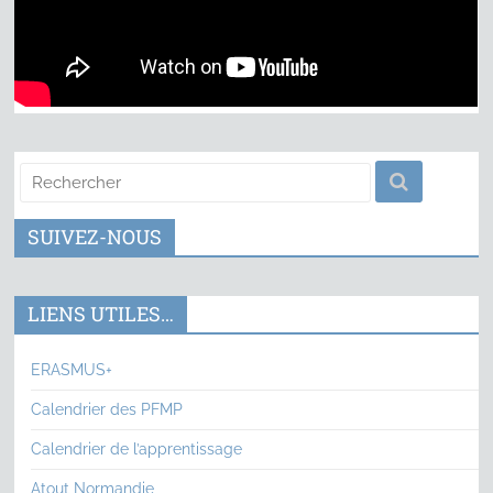
SUIVEZ-NOUS
LIENS UTILES…
ERASMUS+
Calendrier des PFMP
Calendrier de l’apprentissage
Atout Normandie