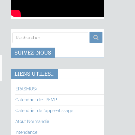
SUIVEZ-NOUS
LIENS UTILES…
ERASMUS+
Calendrier des PFMP
Calendrier de l’apprentissage
Atout Normandie
Intendance