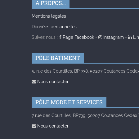
A PROPOS…
Mentions légales
Données personnelles
Suivez nous :
Page Facebook
-
Instagram
-
Lin
PÔLE BÂTIMENT
5, rue des Courtilles, BP 738, 50207 Coutances Cedex 
Nous contacter
PÔLE MODE ET SERVICES
7 rue des Courtilles, BP739, 50207 Coutances Cedex Té
Nous contacter